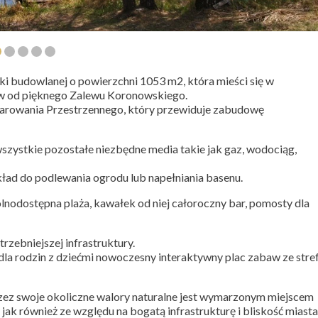
 budowlanej o powierzchni 1053 m2, która mieści się w
rów od pięknego Zalewu Koronowskiego.
rowania Przestrzennego, który przewiduje zabudowę
wszystkie pozostałe niezbędne media takie jak gaz, wodociąg,
kład do podlewania ogrodu lub napełniania basenu.
lnodostępna plaża, kawałek od niej całoroczny bar, pomosty dla
zebniejszej infrastruktury.
 dla rodzin z dziećmi nowoczesny interaktywny plac zabaw ze stre
zez swoje okoliczne walory naturalne jest wymarzonym miejscem
 jak również ze względu na bogatą infrastrukturę i bliskość miasta