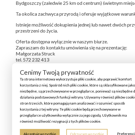
Bydgoszczy (zaledwie 25 km od centrum) świetnym miejs
Ta okolica zachwyca przyrodą i oferuje wyjątkowe warunk
Istnieje możliwość dokupienia jednej lub nawet dwóch prz
przestrzeni do życia.
Oferta dostępna wyłącznie w naszym biurze.
Zapraszam do kontaktu umówienia się na prezentację:
Małgorzata Struck
tel. 572 232 413
e-mail: malgorzata.struck@home-estate.pl
Cenimy Twoją prywatność
Opis przygotowano na podstawie oględzin z dbałością o sz
Ta strona internetowa wykorzystuje pliki cookie, aby poprawić komfort
Nie stanowi oferty w rozumieniu Kodeksu Cywilnego.
korzystania z niej. Spośród nich pliki cookie, które są sklasyfikowane jako
niezbędne, są przechowywane w przeglądarce, ponieważ są niezbędne 
działania podstawowych funkcji witryny. Używamy również plików cooki
stron trzecich, które pomagają nam analizować i rozumieć sposób
korzystania z tej witryny. Te pliki cookie będą przechowywane w
przeglądarce użytkownika wyłącznie za jego zgodą. Użytkownik ma
również możliwość rezygnacji z tych plików cookie.
Preferenc
Akceptuję wszystkie
Odrzucam wszystkie