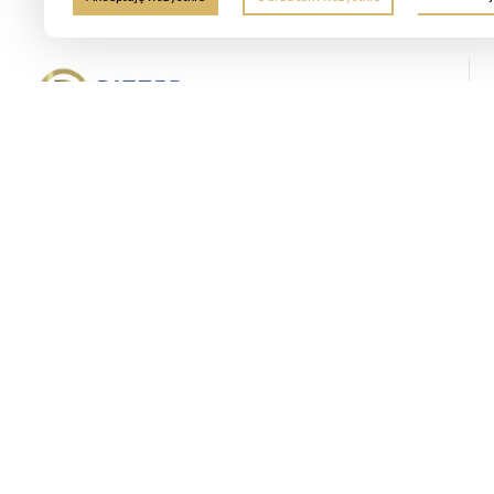
Ritter Nieruchomości to lokalne biuro nieruchomości
specjalizujące się w sprzedaży mieszkań, domów
oraz obsłudze inwestorów. Oferujemy bezpłatną wycenę,
profesjonalną prezentację ofert i wsparcie przy negocjacjach.
Zapewniamy kompleksowe doradztwo prawne i finansowe,
w tym pomoc w uzyskaniu kredytu hipotecznego. Skontaktuj
się z nami, aby szybko i bezpiecznie zrealizować transakcję.