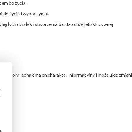
cem do życia.
i do życia i wypoczynku.
yległych działek i stworzenia bardzo dużej ekskluzywnej
czegóły, jednak ma on charakter informacyjny i może ulec zmiani
do
e
je