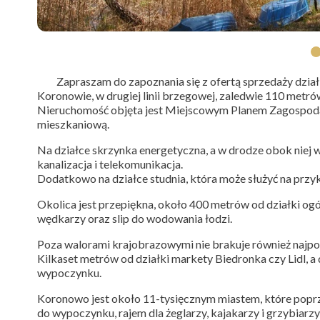
Zapraszam do zapoznania się z ofertą sprzedaży działki
Koronowie, w drugiej linii brzegowej, zaledwie 110 met
Nieruchomość objęta jest Miejscowym Planem Zagospoda
mieszkaniową.
Na działce skrzynka energetyczna, a w drodze obok niej 
kanalizacja i telekomunikacja.
Dodatkowo na działce studnia, która może służyć na przy
Okolica jest przepiękna, około 400 metrów od działki ogó
wędkarzy oraz slip do wodowania łodzi.
Poza walorami krajobrazowymi nie brakuje również najpotr
Kilkaset metrów od działki markety Biedronka czy Lidl, a
wypoczynku.
Koronowo jest około 11-tysięcznym miastem, które popr
do wypoczynku, rajem dla żeglarzy, kajakarzy i grzybiarzy