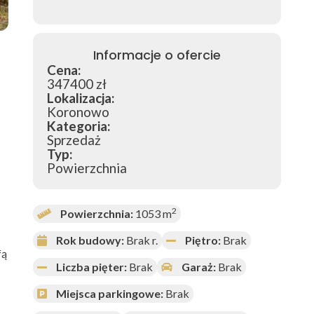
Informacje o ofercie
Cena:
347400 zł
Lokalizacja:
Koronowo
Kategoria:
Sprzedaż
Typ:
Powierzchnia
2
Powierzchnia:
1053 m
Rok budowy:
Brak r.
Piętro:
Brak
fą
Liczba pięter:
Brak
Garaż:
Brak
Miejsca parkingowe:
Brak