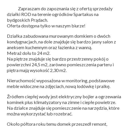
Zapraszam do zapoznania się z ofertą sprzedaży
działki ROD na terenie ogródków Spartakus na
bydgoskich Prądach.
Oferta dostępna tylko w naszym biurze!
Działka zabudowana murowanym domkiem o dwóch
kondygnacjach, na dole znajduje się bardzo jasny salon z
aneksem kuchennym oraz łazienka z wanną.
Metraż dołu to 24 m2.
Na piętrze znajduje się bardzo przestrzenny pokój o
powierzchni 24,5 m2, zarówno pomieszczenia parteru i
piętra mają wysokość 2,30 m2.
Nieruchomość wyposażona w monitoring, podstawowe
meble widoczne na zdjęciach, nową lodówkę i pralkę.
Źródłem ciepłej wody jest elektryczny bojler a ogrzewania
kominek plus klimatyzatory na zimne i ciepłe powietrze.
Na działce znajduje się pomieszczenie na narzędzia, które
można wykorzystać lub rozebrać.
Około półtora roku temu domek przeszedł remont,