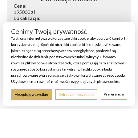
Cena:
195000 zł
Lokalizacja:
Bydgoszcz
Cenimy Twoją prywatność
Kategoria:
Sprzedaż
Ta strona internetowa wykorzystuje pliki cookie, aby poprawić komfort
Typ:
korzystania z niej. Spośród nich pliki cookie, które są sklasyfikowane
Powierzchnia
jako niezbędne, są przechowywane w przeglądarce, ponieważ są
niezbędne do działania podstawowych funkcji witryny. Używamy
również plików cookie stron trzecich, które pomagają nam analizować i
2
Powierzchnia:
296 m
Rok budowy:
Brak r.
rozumieć sposób korzystania z tej witryny. Te pliki cookie będą
przechowywane w przeglądarce użytkownika wyłącznie za jego zgodą.
Piętro:
Brak
Liczba pięter:
Brak
Użytkownik ma również możliwość rezygnacji z tych plików cookie.
Garaż:
Brak
Miejsca parkingowe:
Brak
Preferencje
Akceptuję wszystkie
Odrzucam wszystkie
Rynek:
Brak
Liczba pokoi:
Brak
Winda:
Brak