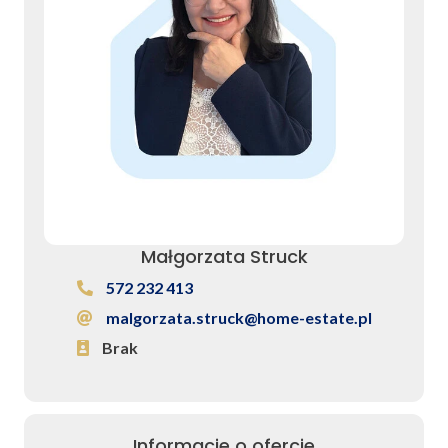
Małgorzata Struck
572 232 413
malgorzata.struck@home-estate.pl
Brak
Informacje o ofercie