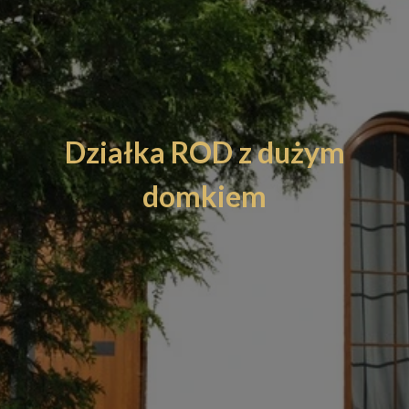
Działka ROD z dużym
domkiem