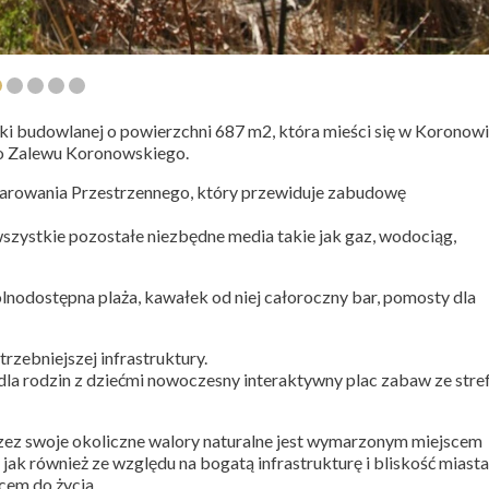
 budowlanej o powierzchni 687 m2, która mieści się w Koronowi
ego Zalewu Koronowskiego.
rowania Przestrzennego, który przewiduje zabudowę
wszystkie pozostałe niezbędne media takie jak gaz, wodociąg,
lnodostępna plaża, kawałek od niej całoroczny bar, pomosty dla
zebniejszej infrastruktury.
 dla rodzin z dziećmi nowoczesny interaktywny plac zabaw ze stre
zez swoje okoliczne walory naturalne jest wymarzonym miejscem
 jak również ze względu na bogatą infrastrukturę i bliskość miasta
cem do życia.