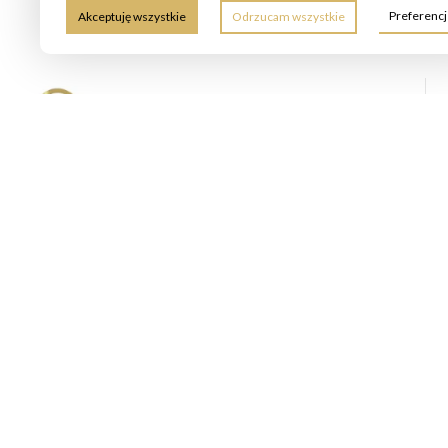
Preferenc
Akceptuję wszystkie
Odrzucam wszystkie
Ritter Nieruchomości to lokalne biuro nieruchomości
specjalizujące się w sprzedaży mieszkań, domów
oraz obsłudze inwestorów. Oferujemy bezpłatną wycenę,
profesjonalną prezentację ofert i wsparcie przy negocjacjach.
Zapewniamy kompleksowe doradztwo prawne i finansowe,
w tym pomoc w uzyskaniu kredytu hipotecznego. Skontaktuj
się z nami, aby szybko i bezpiecznie zrealizować transakcję.