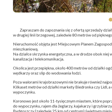
Zapraszam do zapoznania się z ofertą sprzedaży działki
w drugiej linii brzegowej, zaledwie 80 metrów od piękn
Nieruchomość objęta jest Miejscowym Planem Zagospoda
mieszkaniową.
Na działce skrzynka energetyczna, a w drodze obok niej 
kanalizacja i telekomunikacja.
Okolica jest przepiękna, około 400 metrów od działki ogó
wędkarzy oraz slip do wodowania łodzi.
Poza walorami krajobrazowymi nie brakuje również najpotr
Kilkaset metrów od działki markety Biedronka czy Lidl, a
wypoczynku.
Koronowo jest około 11-tysięcznym miastem, które popr
do wypoczynku, rajem dla żeglarzy, kajakarzy i grzybiarzy
Bydgoszczy (zaledwie 25 km od centrum) świetnym miejs