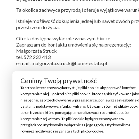
Ta okolica zachwyca przyrodą i oferuje wyjątkowe warunk
Istnieje możliwość dokupienia jednej lub nawet dwóch prz
przestrzeni do życia.
Oferta dostępna wyłącznie w naszym biurze.
Zapraszam do kontaktu umówienia się na prezentację:
Małgorzata Struck
tel. 572 232 413
e-mail: malgorzata.struck@home-estate.pl
Opis przygotowano na podstawie oględzin z dbałością o sz
Cenimy Twoją prywatność
Nie stanowi oferty w rozumieniu Kodeksu Cywilnego.
Ta strona internetowa wykorzystuje pliki cookie, aby poprawić komfort
korzystania z niej. Spośród nich pliki cookie, które są sklasyfikowane jako
niezbędne, są przechowywane w przeglądarce, ponieważ są niezbędne 
działania podstawowych funkcji witryny. Używamy również plików cooki
stron trzecich, które pomagają nam analizować i rozumieć sposób
korzystania z tej witryny. Te pliki cookie będą przechowywane w
przeglądarce użytkownika wyłącznie za jego zgodą. Użytkownik ma
również możliwość rezygnacji z tych plików cookie.