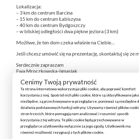
Lokalizacja:
– 3 km do centrum Barcina
– 15 km do centrum Łabiszyna
– 40 km do centrum Bydgoszczy
– w bliskiej odległości dwa piękne jeziora (3 km)
Możliwe, że ten dom czeka właśnie na Ciebie…
Jeśli chcesz umówić się na prezentację, skontaktuj się ze 
Serdecznie zapraszam
Ewa Mroczkowska-Ignasiak
tel. 888 775 903
Cenimy Twoją prywatność
e-mail: ewa.mroczkowska-ignasiak@home-estate.pl
Ta strona internetowa wykorzystuje pliki cookie, aby poprawić komfort
Nota: Opis przygotowaliśmy na podstawie oględzin z dbał
korzystania z niej. Spośród nich pliki cookie, które są sklasyfikowane jako
ulec zmianie. Nie stanowi oferty w rozumieniu Kodeksu cy
niezbędne, są przechowywane w przeglądarce, ponieważ są niezbędne 
działania podstawowych funkcji witryny. Używamy również plików cooki
stron trzecich, które pomagają nam analizować i rozumieć sposób
korzystania z tej witryny. Te pliki cookie będą przechowywane w
przeglądarce użytkownika wyłącznie za jego zgodą. Użytkownik ma
również możliwość rezygnacji z tych plików cookie.