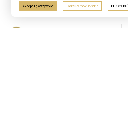
Preferenc
Akceptuję wszystkie
Odrzucam wszystkie
Ritter Nieruchomości to lokalne biuro nieruchomości
specjalizujące się w sprzedaży mieszkań, domów
oraz obsłudze inwestorów. Oferujemy bezpłatną wycenę,
profesjonalną prezentację ofert i wsparcie przy negocjacjach.
Zapewniamy kompleksowe doradztwo prawne i finansowe,
w tym pomoc w uzyskaniu kredytu hipotecznego. Skontaktuj
się z nami, aby szybko i bezpiecznie zrealizować transakcję.