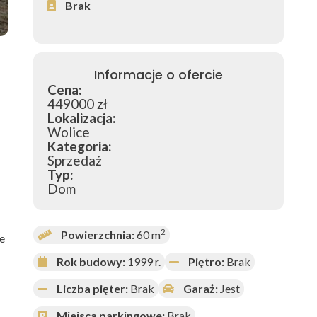
Brak
Informacje o ofercie
Cena:
449000 zł
Lokalizacja:
Wolice
Kategoria:
Sprzedaż
Typ:
Dom
2
Powierzchnia:
60 m
e
Rok budowy:
1999 r.
Piętro:
Brak
Liczba pięter:
Brak
Garaż:
Jest
Miejsca parkingowe:
Brak