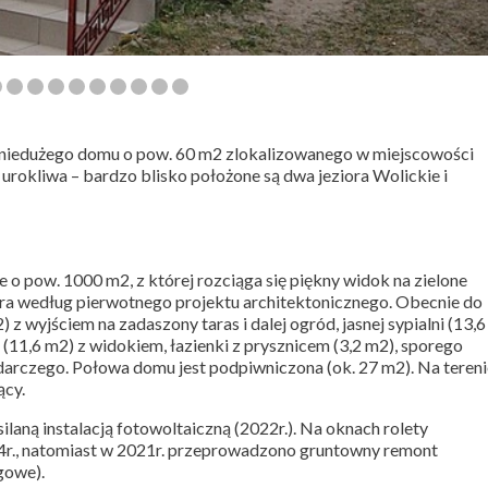
y niedużego domu o pow. 60 m2 zlokalizowanego w miejscowości
 urokliwa – bardzo blisko położone są dwa jeziora Wolickie i
 o pow. 1000 m2, z której rozciąga się piękny widok na zielone
ra według pierwotnego projektu architektonicznego. Obecnie do
) z wyjściem na zadaszony taras i dalej ogród, jasnej sypialni (13,6
(11,6 m2) z widokiem, łazienki z prysznicem (3,2 m2), sporego
arczego. Połowa domu jest podpiwniczona (ok. 27 m2). Na tereni
jący.
laną instalacją fotowoltaiczną (2022r.). Na oknach rolety
4r., natomiast w 2021r. przeprowadzono gruntowny remont
gowe).