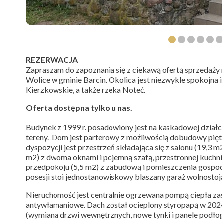
REZERWACJA
Zapraszam do zapoznania się z ciekawą ofertą sprzedaż
Wolice w gminie Barcin. Okolica jest niezwykle spokojna i
Kierzkowskie, a także rzeka Noteć.
Oferta dostępna tylko u nas.
Budynek z 1999 r. posadowiony jest na kaskadowej działce
tereny. Dom jest parterowy z możliwością dobudowy pięt
dyspozycji jest przestrzeń składająca się z salonu (19,3 m2
m2) z dwoma oknami i pojemną szafą, przestronnej kuchni 
przedpokoju (5,5 m2) z zabudową i pomieszczenia gospod
posesji stoi jednostanowiskowy blaszany garaż wolnosto
Nieruchomość jest centralnie ogrzewana pompą ciepła zasi
antywłamaniowe. Dach został ocieplony styropapą w 202
(wymiana drzwi wewnętrznych, nowe tynki i panele podło