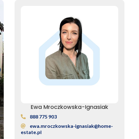
Ewa Mroczkowska-Ignasiak
888 775 903
ewa.mroczkowska-ignasiak@home-
estate.pl