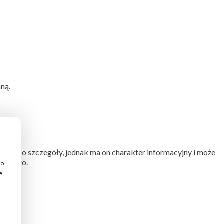
mną.
ością o szczegóły, jednak ma on charakter informacyjny i może
wilnego.
do
e